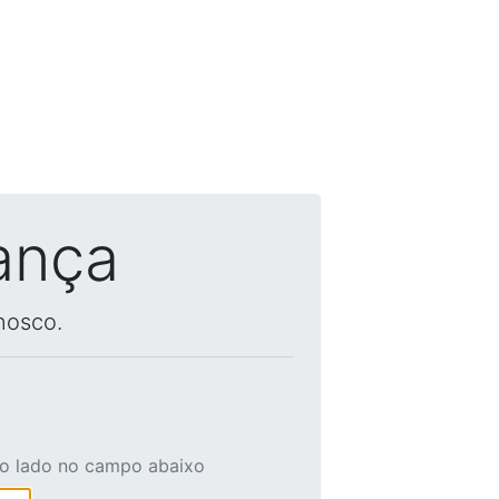
ança
nosco.
ao lado no campo abaixo