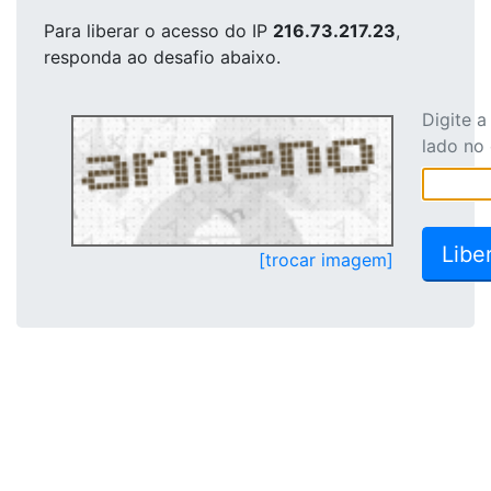
Para liberar o acesso
do IP
216.73.217.23
,
responda ao desafio abaixo.
Digite 
lado no
[trocar imagem]