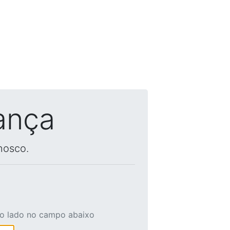
ança
nosco.
ao lado no campo abaixo