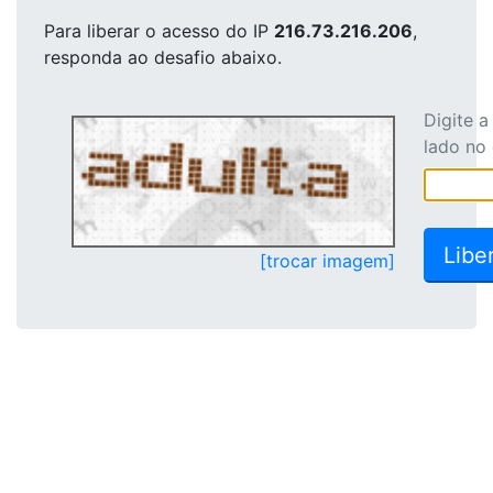
Para liberar o acesso
do IP
216.73.216.206
,
responda ao desafio abaixo.
Digite 
lado no
[trocar imagem]