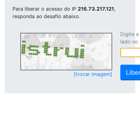
Para liberar o acesso
do IP
216.73.217.121
,
responda ao desafio abaixo.
Digite 
lado no
[trocar imagem]