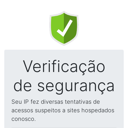
Verificação
de segurança
Seu IP fez diversas tentativas de
acessos suspeitos a sites hospedados
conosco.