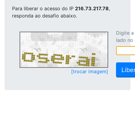
Para liberar o acesso
do IP
216.73.217.78
,
responda ao desafio abaixo.
Digite 
lado no
[trocar imagem]