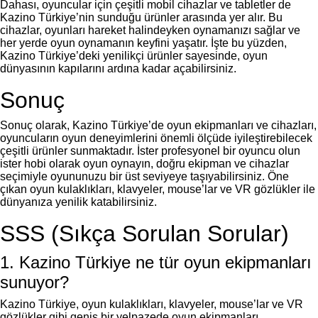
Dahası, oyuncular için çeşitli mobil cihazlar ve tabletler de
Kazino Türkiye’nin sunduğu ürünler arasında yer alır. Bu
cihazlar, oyunları hareket halindeyken oynamanızı sağlar ve
her yerde oyun oynamanın keyfini yaşatır. İşte bu yüzden,
Kazino Türkiye’deki yenilikçi ürünler sayesinde, oyun
dünyasının kapılarını ardına kadar açabilirsiniz.
Sonuç
Sonuç olarak, Kazino Türkiye’de oyun ekipmanları ve cihazları,
oyuncuların oyun deneyimlerini önemli ölçüde iyileştirebilecek
çeşitli ürünler sunmaktadır. İster profesyonel bir oyuncu olun
ister hobi olarak oyun oynayın, doğru ekipman ve cihazlar
seçimiyle oyununuzu bir üst seviyeye taşıyabilirsiniz. Öne
çıkan oyun kulaklıkları, klavyeler, mouse’lar ve VR gözlükler ile
dünyanıza yenilik katabilirsiniz.
SSS (Sıkça Sorulan Sorular)
1. Kazino Türkiye ne tür oyun ekipmanları
sunuyor?
Kazino Türkiye, oyun kulaklıkları, klavyeler, mouse’lar ve VR
gözlükler gibi geniş bir yelpazede oyun ekipmanları