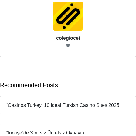
colegiocei
Recommended Posts
“Casinos Turkey: 10 Ideal Turkish Casino Sites 2025
“türkiye’de Sınırsız Ücretsiz Oynayın