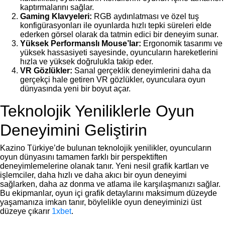
kaptırmalarını sağlar.
Gaming Klavyeleri:
RGB aydınlatması ve özel tuş
konfigürasyonları ile oyunlarda hızlı tepki süreleri elde
ederken görsel olarak da tatmin edici bir deneyim sunar.
Yüksek Performanslı Mouse’lar:
Ergonomik tasarımı ve
yüksek hassasiyeti sayesinde, oyuncuların hareketlerini
hızla ve yüksek doğrulukla takip eder.
VR Gözlükler:
Sanal gerçeklik deneyimlerini daha da
gerçekçi hale getiren VR gözlükler, oyunculara oyun
dünyasında yeni bir boyut açar.
Teknolojik Yeniliklerle Oyun
Deneyimini Geliştirin
Kazino Türkiye’de bulunan teknolojik yenilikler, oyuncuların
oyun dünyasını tamamen farklı bir perspektiften
deneyimlemelerine olanak tanır. Yeni nesil grafik kartları ve
işlemciler, daha hızlı ve daha akıcı bir oyun deneyimi
sağlarken, daha az donma ve atlama ile karşılaşmanızı sağlar.
Bu ekipmanlar, oyun içi grafik detaylarını maksimum düzeyde
yaşamanıza imkan tanır, böylelikle oyun deneyiminizi üst
düzeye çıkarır
1xbet
.