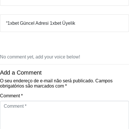
“1xbet Güncel Adresi 1xbet Üyelik
No comment yet, add your voice below!
Add a Comment
O seu endereço de e-mail não será publicado.
Campos
obrigatórios são marcados com
*
Comment *