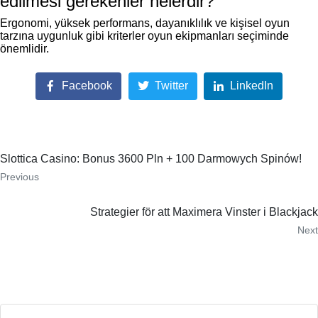
edilmesi gerekenler nelerdir?
Ergonomi, yüksek performans, dayanıklılık ve kişisel oyun
tarzına uygunluk gibi kriterler oyun ekipmanları seçiminde
önemlidir.
Facebook
Twitter
LinkedIn
Slottica Casino: Bonus 3600 Pln + 100 Darmowych Spinów!
Previous
Strategier för att Maximera Vinster i Blackjack
Next