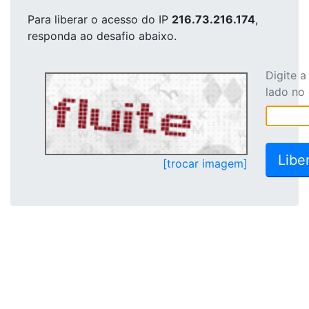
Para liberar o acesso
do IP
216.73.216.174
,
responda ao desafio abaixo.
Digite 
lado no
[trocar imagem]