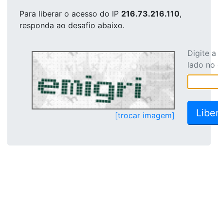
Para liberar o acesso
do IP
216.73.216.110
,
responda ao desafio abaixo.
Digite 
lado no
[trocar imagem]