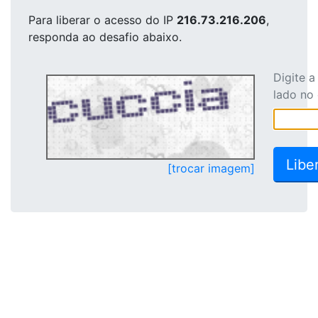
Para liberar o acesso
do IP
216.73.216.206
,
responda ao desafio abaixo.
Digite 
lado no
[trocar imagem]