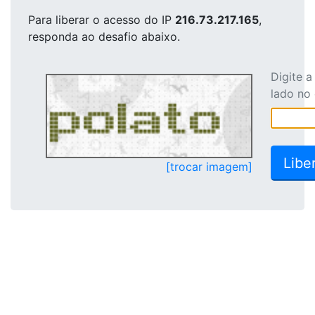
Para liberar o acesso
do IP
216.73.217.165
,
responda ao desafio abaixo.
Digite 
lado no
[trocar imagem]